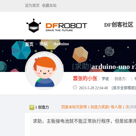
设为首页
收藏本站
DF创客社区
论坛
Arduino
首页
>
>
[求助]
arduino-
嚣张的小张
|
学徒
|
创造力：
|
2023-5-28 22:04:48
[显示全部楼层]
回复本帖可获得 1 创造力奖励! 每人限 1 次
(中
1 创造力
求助，主板接电池就不能正常执行程序，但是如果用