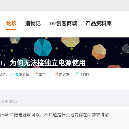
论坛
造物记
DF创客商城
产品资料库
uno r3，为何无法接独立电源使用
帖子：
|
发消息
|
串个门
|
加好友
|
打招呼
奖概率 50%)
midi口接电源就可以，不知道是什么地方存在问题求讲解