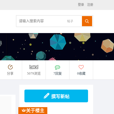
登录
注册
帖子
分享
5079浏览
7回复
0收藏
撰写新帖
关于楼主