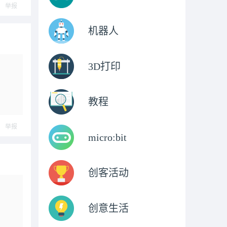
举报
机器人
3D打印
教程
举报
micro:bit
创客活动
创意生活