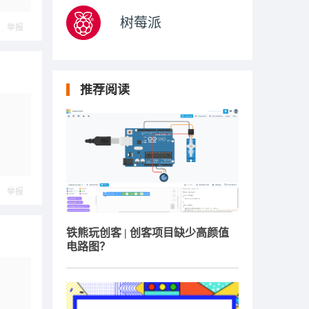
树莓派
举报
推荐阅读
举报
铁熊玩创客 | 创客项目缺少高颜值
电路图？