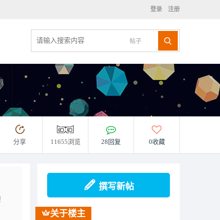
登录
注册
帖子
分享
11655浏览
28回复
0收藏
撰写新帖
！
关于楼主