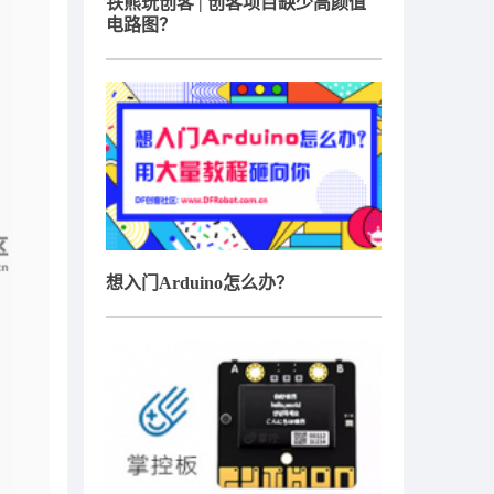
铁熊玩创客 | 创客项目缺少高颜值
电路图？
想入门Arduino怎么办？