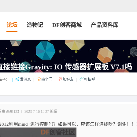
论坛
造物记
DF创客商城
产品资料库
接链接Gravity: IO 传感器扩展板 V7.1吗
帖子：
|
发消息
|
串个门
|
加好友
|
打招呼
西瓜123 于 2023-7-16 15:27 编辑
812利用mind+进行控制吗？如果可以，应该怎样连线呀？谢谢！！