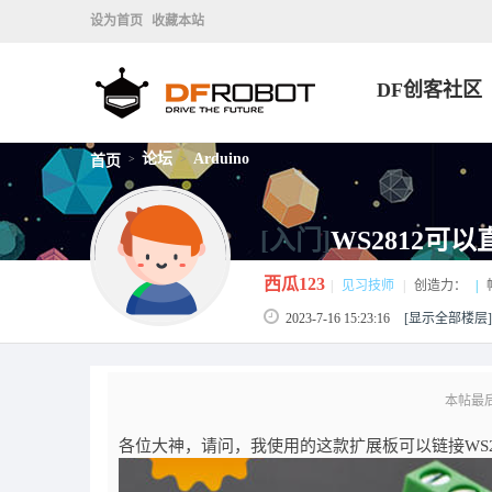
设为首页
收藏本站
DF创客社区
论坛
Arduino
首页
>
>
[入门]
WS2812可以直
西瓜123
|
见习技师
|
创造力：
|
2023-7-16 15:23:16
[显示全部楼层]
本帖最后由 
各位大神，请问，我使用的这款扩展板可以链接WS2