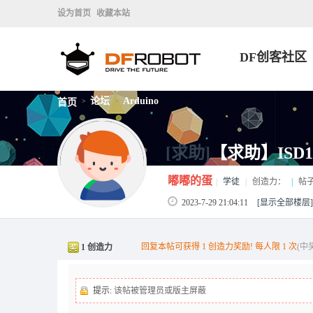
设为首页
收藏本站
DF创客社区
论坛
Arduino
首页
>
>
[求助]
【求助】ISD
嘟嘟的蛋
|
学徒
|
创造力：
|
帖
2023-7-29 21:04:11
[显示全部楼层]
回复本帖可获得 1 创造力奖励! 每人限 1 次
(中
1 创造力
提示:
该帖被管理员或版主屏蔽