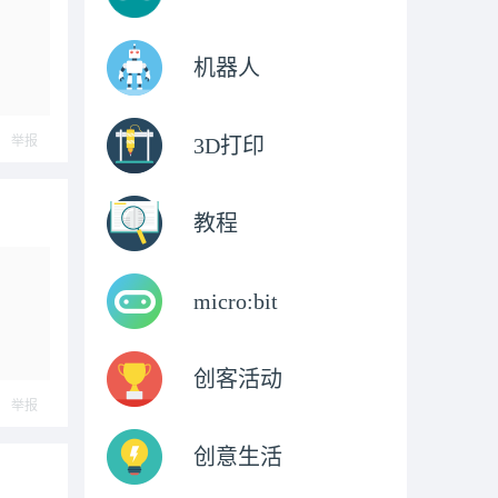
机器人
举报
3D打印
教程
micro:bit
创客活动
举报
创意生活