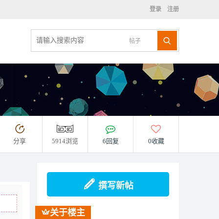
登录
注册
帖子
分享
5914浏览
6回复
0收藏
撰写新帖
关于楼主