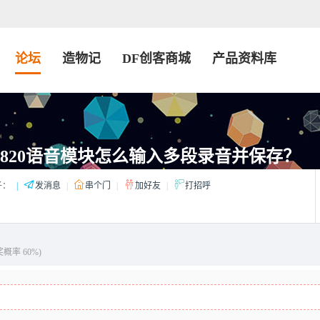
论坛
造物记
DF创客商城
产品资料库
1820语音模块怎么输入多段录音并保存？
子：
|
发消息
|
串个门
|
加好友
|
打招呼
奖概率 60%)