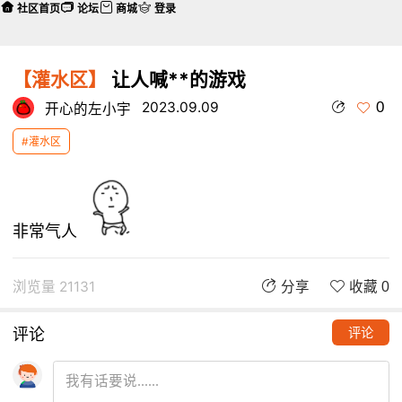
社区首页
论坛
商城
登录
【灌水区】
让人喊**的游戏
0
2023.09.09
开心的左小宇
#灌水区
非常气人
浏览量 21131
分享
收藏 0
评论
评论