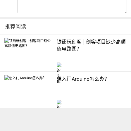
推荐阅读
铁熊玩创客 | 创客项目缺少高颜
值电路图？
想入门Arduino怎么办？
【掌控】mPython编程与教学
软件平台汇总