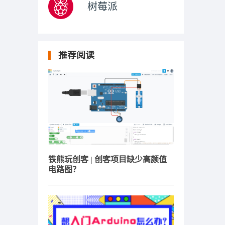
树莓派
推荐阅读
铁熊玩创客 | 创客项目缺少高颜值
电路图？