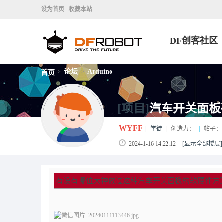
设为首页
收藏本站
DF创客社区
论坛
Arduino
首页
>
>
[项目]
汽车开关面板
WYFF
|
学徒
|
创造力：
|
帖子：
2024-1-16 14:22:12
[显示全部楼层]
有没有哪位大神做过这种汽车开关面板的软硬件方案的呀