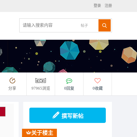
登录
注册
帖子
分享
97965浏览
0回复
0收藏
撰写新帖
关于楼主