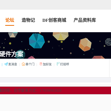
论坛
造物记
DF创客商城
产品资料库
硬件方案
|
发消息
|
串个门
|
加好友
|
打招呼
，合作联系方式：17839092820