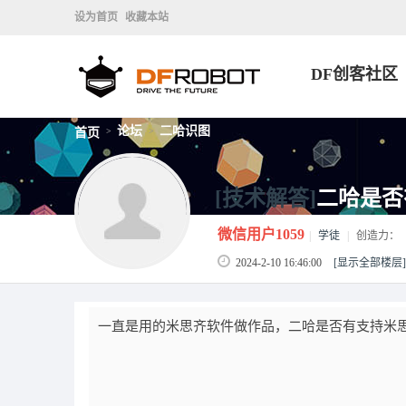
设为首页
收藏本站
DF创客社区
论坛
二哈识图
首页
>
>
[技术解答]
二哈是否
微信用户1059
|
学徒
|
创造力：
2024-2-10 16:46:00
[显示全部楼层]
一直是用的米思齐软件做作品，二哈是否有支持米