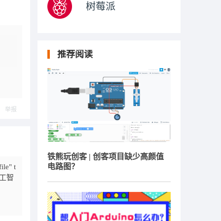
树莓派
推荐阅读
举报
铁熊玩创客 | 创客项目缺少高颜值
电路图？
le" t
的人工智