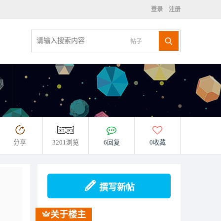
登录
注册
帖子
分享
3201浏览
6回复
0收藏
撰写新帖
关于楼主