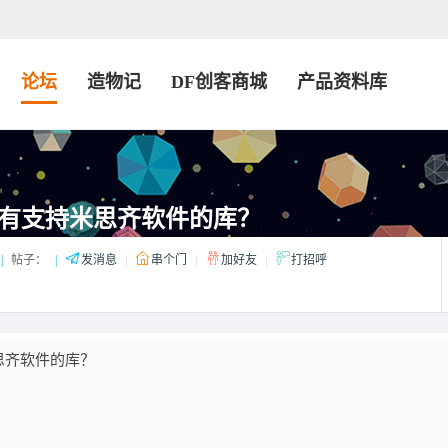
论坛
造物记
DF创客商城
产品资料库
有支持米思齐软件的库？
|
帖子：
|
发消息
|
串个门
|
加好友
|
打招呼
思齐软件的库？