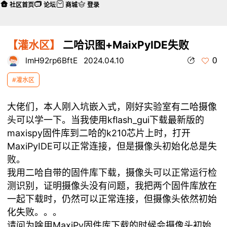
社区首页
论坛
商城
登录
【灌水区】
二哈识图+MaixPyIDE失败
0
lmH92rp6BftE
2024.04.10
#灌水区
大佬们，本人刚入坑嵌入式，刚好实验室有二哈摄像
头可以学一下。当我使用kflash_gui下载最新版的
maxispy固件库到二哈的k210芯片上时，打开
MaxiPyIDE可以正常连接，但是摄像头初始化总是失
败。
我用二哈自带的固件库下载，摄像头可以正常运行检
测识别，证明摄像头没有问题，我把两个固件库放在
一起下载时，仍然可以正常连接，但摄像头依然初始
化失败。。。
请问为啥用MaxiPy固件库下载的时候会摄像头初始