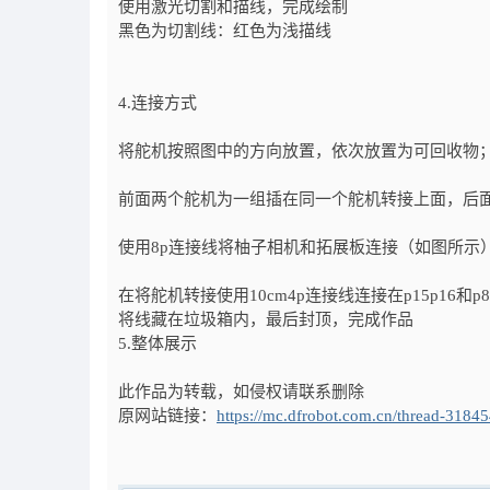
使用激光切割和描线，完成绘制
黑色为切割线：红色为浅描线
4.连接方式
将舵机按照图中的方向放置，依次放置为可回收物
前面两个舵机为一组插在同一个舵机转接上面，后
使用8p连接线将柚子相机和拓展板连接（如图所示
在将舵机转接使用10cm4p连接线连接在p15p16和p
将线藏在垃圾箱内，最后封顶，完成作品
5.整体展示
此作品为转载，如侵权请联系删除
原网站链接：
https://mc.dfrobot.com.cn/thread-31845