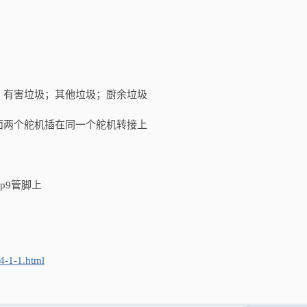
；有害垃圾；其他垃圾；厨余垃圾
面两个舵机插在同一个舵机转接上
）
8p9管脚上
4-1-1.html