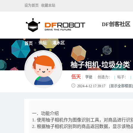
设为首页
收藏本站
DF创客社区
论坛
灌水区
首页
>
>
柚子相机-垃圾分类
伍天
|
学徒
|
创造力：
|
帖子：
|
2024-4-12 17:39:17
[显示全部楼层]
一．功能介绍
1. 使用柚子相机作为图像识别工具，对商品进行识
2. 根据柚子相机识别到的商品返回数据，显示该物