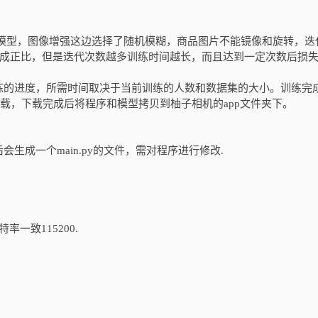
n模型，图像增强这边选择了随机模糊，商品图片不能镜像和旋转，迭
率成正比，但是迭代次数越多训练时间越长，而且达到一定次数后损
练的进度，所需时间取决于当前训练的人数和数据集的大小。训练完
在线下载，下载完成后将程序和模型拷贝到柚子相机的app文件夹下。
生成一个main.py的文件，需对程序进行修改.
一致115200.