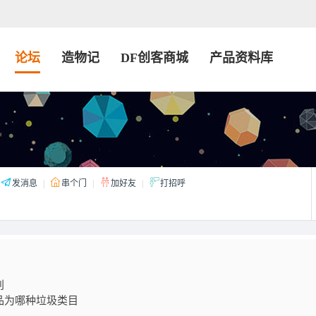
论坛
造物记
DF创客商城
产品资料库
发消息
|
串个门
|
加好友
|
打招呼
别
品为哪种垃圾类目