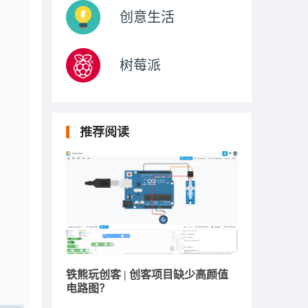
创意生活
树莓派
推荐阅读
铁熊玩创客 | 创客项目缺少高颜值
电路图？