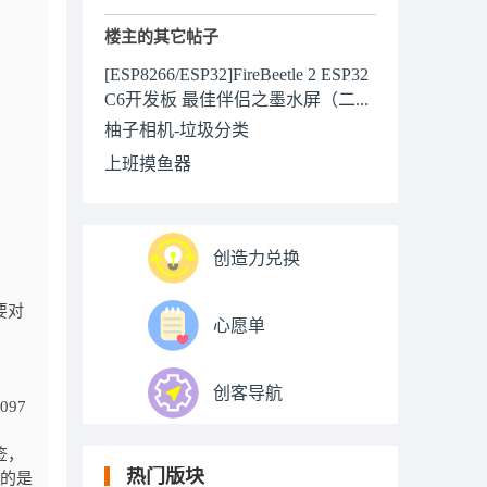
楼主的其它帖子
[ESP8266/ESP32]FireBeetle 2 ESP32
C6开发板 最佳伴侣之墨水屏（二...
柚子相机-垃圾分类
上班摸鱼器
创造力兑换
要对
心愿单
创客导航
97
签，
热门版块
代表的是