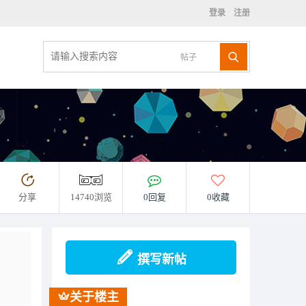
登录
注册
帖子
分享
14740浏览
0回复
0收藏
撰写新帖
关于楼主