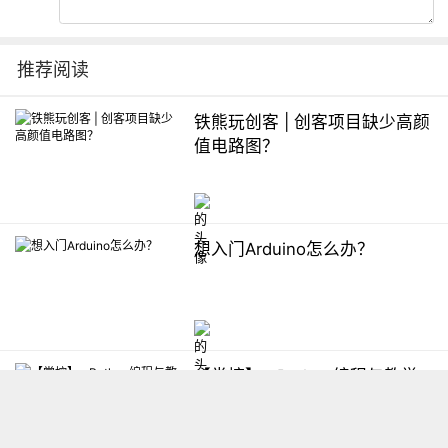
推荐阅读
铁熊玩创客 | 创客项目缺少高颜
值电路图？
想入门Arduino怎么办？
【掌控】mPython编程与教学
软件平台汇总