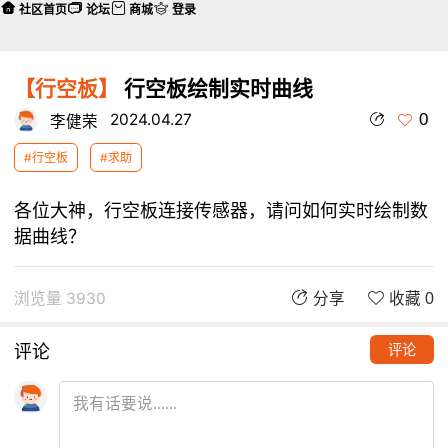
社区首页
论坛
商城
登录
【行空板】
行空板绘制实时曲线
0
2024.04.27
李健荣
#行空板
#求助
各位大神，行空板连接传感器，请问如何实时绘制数
据曲线？
浏览量 3930
分享
收藏 0
评论
评论