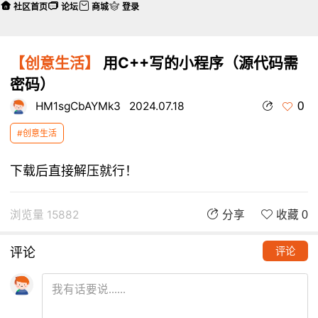
社区首页
论坛
商城
登录
【创意生活】
用C++写的小程序（源代码需
密码）
0
HM1sgCbAYMk3
2024.07.18
#创意生活
下载后直接解压就行！
浏览量 15882
分享
收藏 0
评论
评论