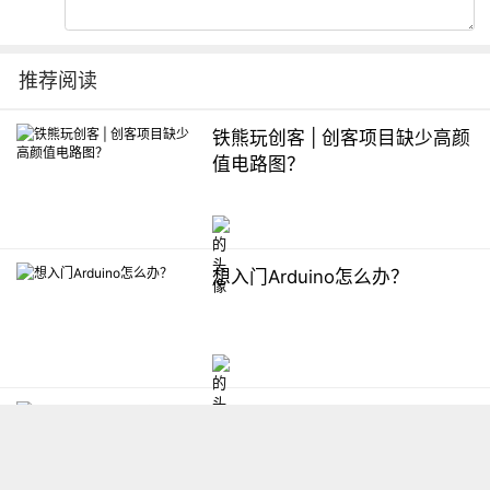
推荐阅读
铁熊玩创客 | 创客项目缺少高颜
值电路图？
想入门Arduino怎么办？
【掌控】mPython编程与教学
软件平台汇总