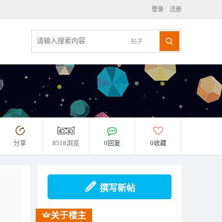
登录
注册
帖子
分享
8518浏览
0回复
0收藏
撰写新帖
关于楼主