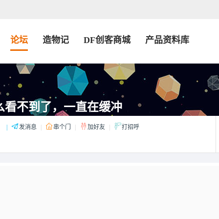
论坛
造物记
DF创客商城
产品资料库
数据怎么看不到了，一直在缓冲
：
|
发消息
|
串个门
|
加好友
|
打招呼