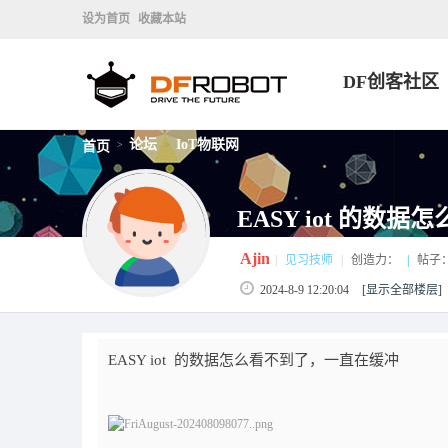
设为首页
收藏本站
DF创客社区
论坛
IoT物联网
首页
>
>
EASY iot 的
Ajin
|
见习技师
|
创造力：
|
帖子
2024-8-9 12:20:04
[显示全部楼层]
EASY iot 的数据怎么看不到了，一直在缓冲