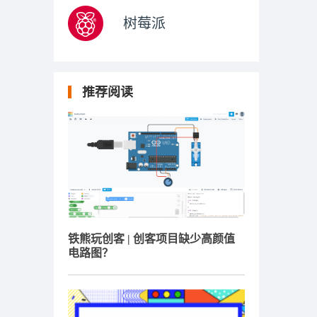
树莓派
推荐阅读
铁熊玩创客 | 创客项目缺少高颜值
电路图？