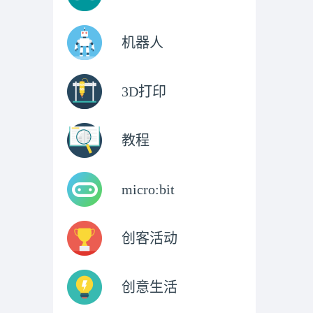
机器人
3D打印
教程
micro:bit
创客活动
创意生活