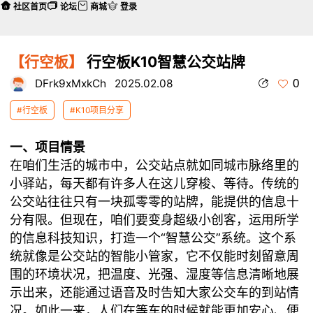
社区首页
论坛
商城
登录
【行空板】
行空板K10智慧公交站牌
0
DFrk9xMxkCh
2025.02.08
#行空板
#K10项目分享
一、项目情景
在咱们生活的城市中，公交站点就如同城市脉络里的
小驿站，每天都有许多人在这儿穿梭、等待。传统的
公交站往往只有一块孤零零的站牌，能提供的信息十
分有限。但现在，咱们要变身超级小创客，运用所学
的信息科技知识，打造一个“智慧公交”系统。这个系
统就像是公交站的智能小管家，它不仅能时刻留意周
围的环境状况，把温度、光强、湿度等信息清晰地展
示出来，还能通过语音及时告知大家公交车的到站情
况。如此一来，人们在等车的时候就能更加安心、便