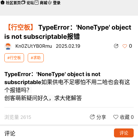
社区首页
论坛
商城
登录
【行空板】
TypeError：'NoneType' object
is not subscriptable报错
0
Kn0ZUtYB0Rmu
2025.02.19
#行空板
#求助
TypeError：'NoneType' object is not
subscriptable
如果供电不足哪怕不用二哈也会有这
个报错吗？
创客萌新疑问好久，求大佬解答
浏览量 2615
分享
收藏 0
评论
评论