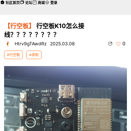
社区首页
论坛
商城
登录
【行空板】
行空板K10怎么接
线？？？？？？？？
0
Htrv9gTAwdRz
2025.03.08
#行空板
#求助