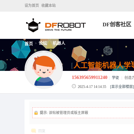
设为首页
收藏本站
DF创客社区
论坛
机器人
首页
>
>
[
人工智能机器人学
156395659911240
|
学徒
|
创造
2025-4-17 14:14:35
[显示全部楼层]
提示:
该帖被管理员或版主屏蔽
回复