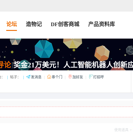
论坛
造物记
DF创客商城
产品资料库
导论
]
奖金21万美元！人工智能机器人创新应用
力：
|
帖子：
|
发消息
|
串个门
|
加好友
|
打招呼
使用道具