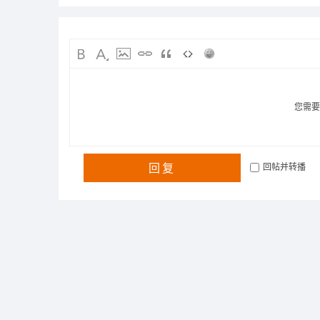
您需
回复
回帖并转播