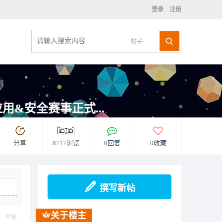
登录
注册
帖子
&安全赛事正式...
分享
8717浏览
0回复
0收藏
撰写新帖
关于楼主
举报