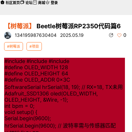
社区首页
论坛
商城
登录
【树莓派】
Beetle树莓派RP2350代码篇6
0
134195987630404
2025.05.19
#树莓派
#项目
#include
#include
#include
#define OLED_WIDTH 128
#define OLED_HEIGHT 64
#define OLED_ADDR 0x3C
SoftwareSerial hrSerial(18, 19); // RX=18, TX未用
Adafruit_SSD1306 oled(OLED_WIDTH,
OLED_HEIGHT, &Wire, -1);
int bpm = 0;
void setup() {
Serial.begin(9600);
hrSerial.begin(9600); // 波特率需与传感器匹配