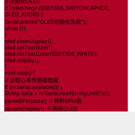
// 初始化OLED
if (!oled.begin(SSD1306_SWITCHCAPVCC,
OLED_ADDR)) {
Serial.println("OLED初始化失败");
while (1);
}
oled.clearDisplay();
oled.setTextSize(1);
oled.setTextColor(SSD1306_WHITE);
oled.display();
}
void loop() {
// 读取心率传感器数据
if (hrSerial.available()) {
String data = hrSerial.readStringUntil('\n');
parseBPM(data); // 解析BPM值
updateDisplay(); // 刷新OLED
}
}
void parseBPM(String data) {