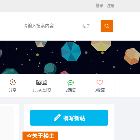
登录
注册
帖子
分享
15591浏览
2回复
0收藏
撰写新帖
关于楼主