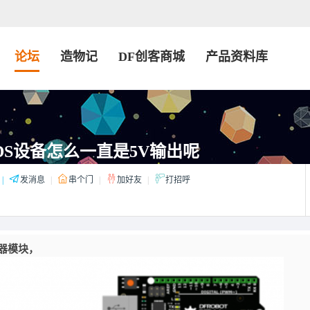
论坛
造物记
DF创客商城
产品资料库
DS设备怎么一直是5V输出呢
|
发消息
|
串个门
|
加好友
|
打招呼
传感器模块，