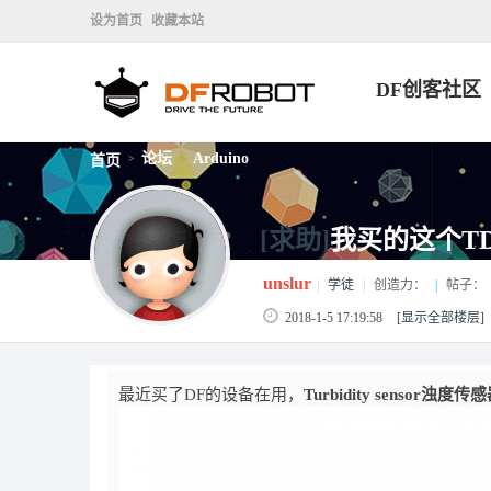
设为首页
收藏本站
DF创客社区
论坛
Arduino
首页
>
>
[求助]
我买的这个T
unslur
|
学徒
|
创造力：
|
帖子：
2018-1-5 17:19:58
[显示全部楼层]
最近买了DF的设备在用，
Turbidity sensor浊度