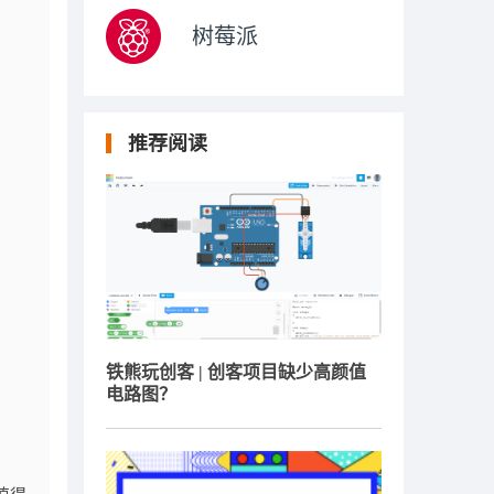
树莓派
推荐阅读
铁熊玩创客 | 创客项目缺少高颜值
电路图？