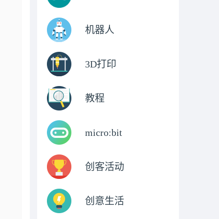
机器人
3D打印
教程
micro:bit
创客活动
创意生活