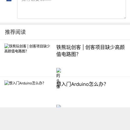
推荐阅读
铁熊玩创客 | 创客项目缺少高颜
值电路图？
想入门Arduino怎么办？
【掌控】mPython编程与教学
软件平台汇总