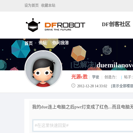
设为首页
收藏本站
DF创客社区
论坛
你问我答
首页
>
>
[已解决]
duemilan
光源c胜
|
学徒
|
创造力：
|
帖子
2012-12-28 14:33:02
[显示全部楼层
我的due连上电脑之后pwr灯变成了红色...而且电脑无