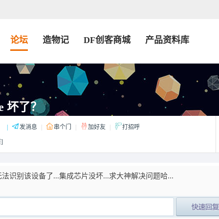
论坛
造物记
DF创客商城
产品资料库
ove 坏了？
：
|
发消息
|
串个门
|
加好友
|
打招呼
]
法识别该设备了...集成芯片没坏...求大神解决问题哈...