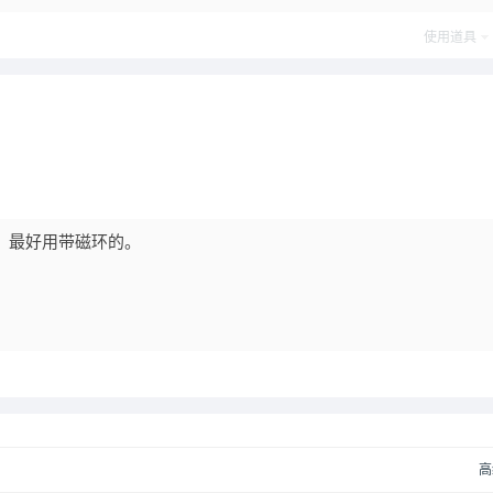
post_newre
使用道具
线，最好用带磁环的。
高