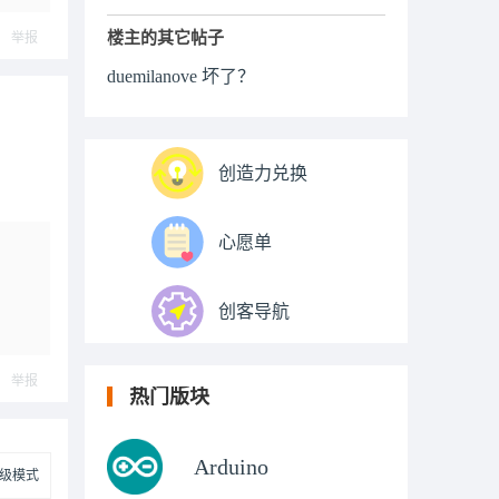
ply
楼主的其它帖子
举报
duemilanove 坏了？
创造力兑换
心愿单
创客导航
举报
热门版块
Arduino
级模式