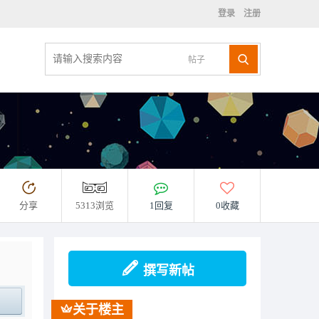
登录
注册
帖子
分享
5313浏览
1回复
0收藏
撰写新帖
关于楼主