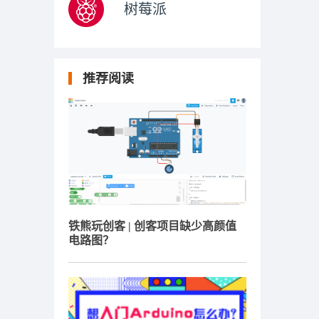
树莓派
推荐阅读
铁熊玩创客 | 创客项目缺少高颜值
电路图？