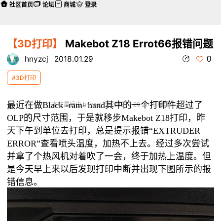
社区首页
论坛
商城
登录
【3D打印】
Makebot Z18 Errot66报错问题
0
hnyzcj
2018.01.29
#3D打印
最近在做Black -ram- hand其中的一个打印件超过了
本帖最后由 hnyzcj 于 2018-1-29 21:19 编辑
OLP的尺寸范围，于是就移步Makebot Z18打印，昨
天下午到单位去打印，总是提示报错“EXTRUDER
ERROR”查看喷头温度，加热不上去。经过多次尝试
并拿了个热风机对着吹了一会，终于加热上温度。但
是今天早上来以后发现打印中断并出现下图所示的报
错信息。