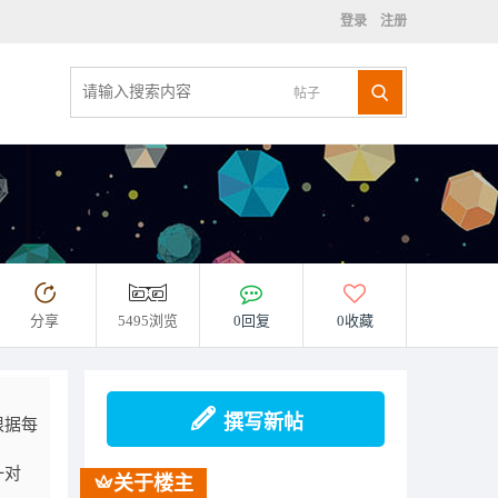
登录
注册
帖子
分享
5495浏览
0回复
0收藏
撰写新帖
根据每
一对
关于楼主