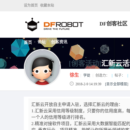
设为首页
收藏本站
DF创客社区
论坛
创客资讯
首页
>
>
[创客活动]
汇新云活
徐生
|
学徒
|
创造力：
|
帖子：
|
2018-2-9 14:19:39
[显示全部楼层]
汇新云开放自主申请入驻，选择汇新云的理由：
1.汇新云采用信用等级制度，只要你的信用度高，
一个人的信用等级进行排名。
2.精准对接软件项目，汇新云采用大数据智能匹配