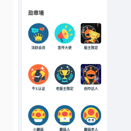
勋章墙
活跃会员
宣传大使
版主限定
牛X认证
老版主限定
创作达人
小蘑菇
蘑菇人
蘑菇老人