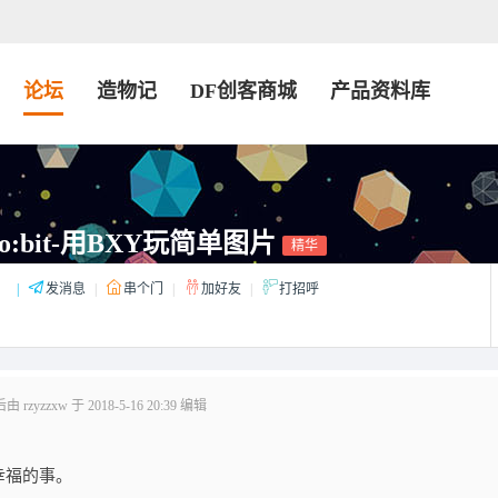
论坛
造物记
DF创客商城
产品资料库
ro:bit-用BXY玩简单图片
精华
：
|
发消息
|
串个门
|
加好友
|
打招呼
rzyzzxw 于 2018-5-16 20:39 编辑
幸福的事。