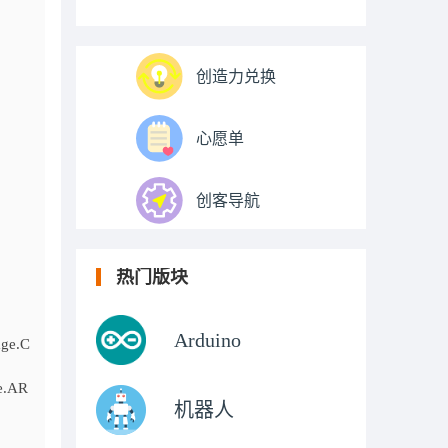
创造力兑换
心愿单
创客导航
热门版块
Arduino
ge.C
e.AR
机器人