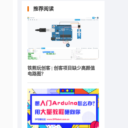
推荐阅读
铁熊玩创客 | 创客项目缺少高颜值
电路图？