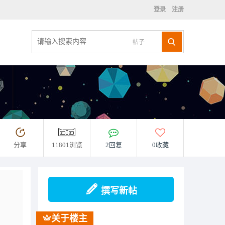
登录
注册
帖子
分享
11801浏览
2回复
0收藏
撰写新帖
关于楼主