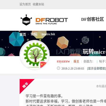
设为首页
收藏本站
DF创客社区
论坛
micro:bit
首页
>
>
[入门教程]
玩转mic
rzyzzxw
|
版主
|
创造力：
|
帖子
2018-2-20 23:00:03
[显示全部楼层]
本帖最后由 
学习是一件蛮有趣的事。
新时代要追求新幸福，学习，做创客老师也是一件