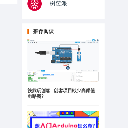
树莓派
推荐阅读
铁熊玩创客 | 创客项目缺少高颜值
电路图？