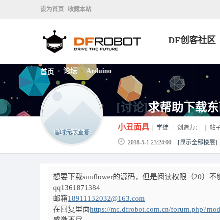
设为首页
收藏本站
DF创客社区
论坛
Arduino
首页
>
>
[讨论]
求帮助下载东
小丑面具
|
学徒
|
创造力：
|
帖
2018-5-1 23:24:00
[显示全部楼层]
想要下载sunflower的源码，但是阅读权限（20
qq1361871384
邮箱
18911132032@163.com
在回复里面
https://mc.dfrobot.com.cn/forum.php?mo