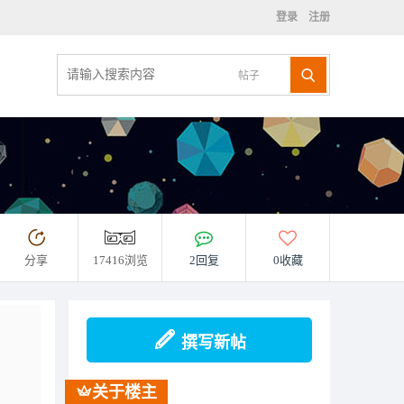
登录
注册
帖子
分享
17416浏览
2回复
0收藏
撰写新帖
关于楼主