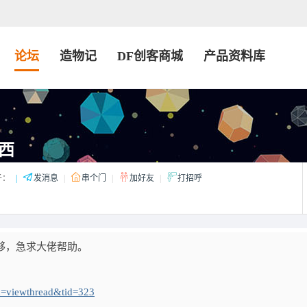
论坛
造物记
DF创客商城
产品资料库
西
子：
|
发消息
|
串个门
|
加好友
|
打招呼
）不够，急求大佬帮助。
d=viewthread&tid=323