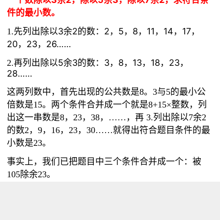
件的最小数。
3余2的数：2，5，8，11，14，17，
1.先列出除以
20，23，26……
5余3的数：3，8，13，18，23，
2.再列出除以
28……
这两列数中，首先出现的公共数是8。3与5的最小公
倍数是15。两个条件合并成一个就是8+15×整数，
列
出这一串数是
8
，
23
，
38
，……，再 3.列出除以
7
余
2
的数
2
，
9
，
16
，
23
，
30
……就得出符合题目条件的最
小数是
23
。
事实上，我们已把题目中三个条件合并成一个：被
105
除余
23
。
编程解法：
同时满足条件：X
X
X
÷3余数是2；
÷5余数是3；
÷7余数是