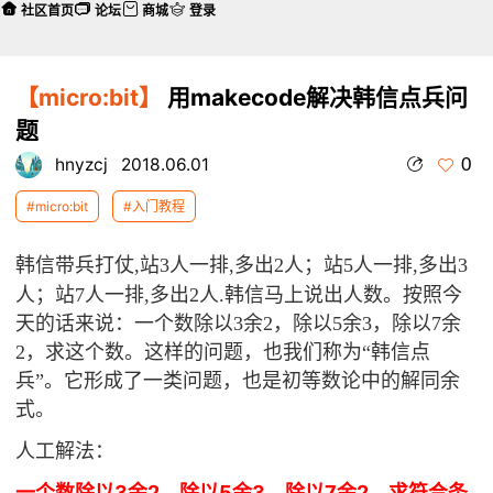
社区首页
论坛
商城
登录
【micro:bit】
用makecode解决韩信点兵问
题
0
hnyzcj
2018.06.01
#micro:bit
#入门教程
韩信带兵打仗
,站3人一排,多出2人；站5人一排,多出3
人；站7人一排,多出2人.韩信马上说出人数。按照今
天的话来说：一个数除以3余2，除以5余3，除以7余
2，求这个数。这样的问题，也我们称为“韩信点
兵”。它形成了一类问题，也是初等数论中的解同余
式。
人工解法：
3余2，除以5余3，除以7余2，求符合条
一个数除以