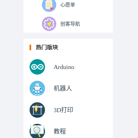
心愿单
创客导航
热门版块
Arduino
机器人
3D打印
教程