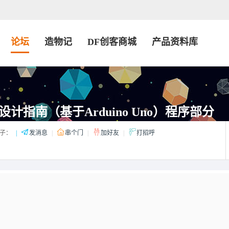
论坛
造物记
DF创客商城
产品资料库
计指南（基于Arduino Uno）程序部分
子：
|
发消息
|
串个门
|
加好友
|
打招呼