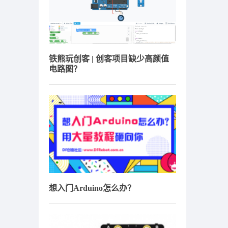
铁熊玩创客 | 创客项目缺少高颜值
电路图？
想入门Arduino怎么办？