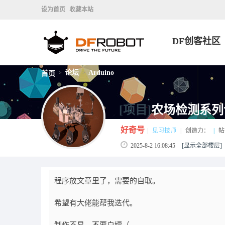
设为首页
收藏本站
DF创客社区
论坛
Arduino
首页
>
>
[项目]
农场检测系列设
好奇号
|
见习技师
|
创造力：
|
帖
2025-8-2 16:08:45
[显示全部楼层]
程序放文章里了，需要的自取。
希望有大佬能帮我迭代。