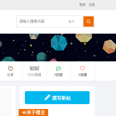
登录
注册
帖子
分享
1533浏览
0回复
0收藏
撰写新帖
关于楼主