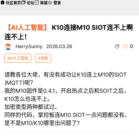
社区首页
论坛
商城
登录
【AI人工智能】
K10连接M10 SIOT连不上啊
连不上！
0
HarrySunny
2026.03.26
#AI人工智能
#求助
请教各位大佬，有没有成功让K10连上M10的SIOT
(MQTT)呢？
我的M10固件是0.4.1，开启热点之后和SOIT之后，
K10怎么也连不上。
加密类型两种都试过。
同样的代码，掌控板连M10 SIOT一点问题都没有。
是不是M10/K10哪里出问题了?