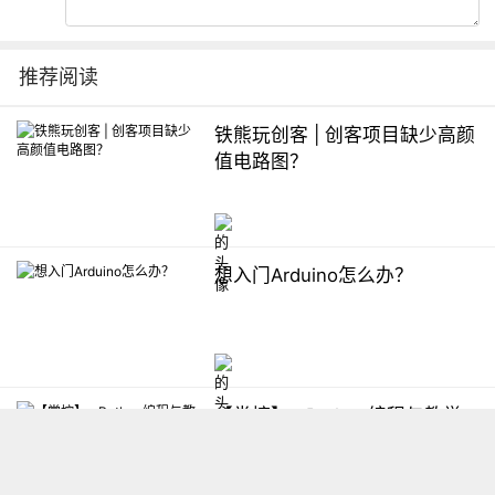
推荐阅读
铁熊玩创客 | 创客项目缺少高颜
值电路图？
想入门Arduino怎么办？
【掌控】mPython编程与教学
软件平台汇总