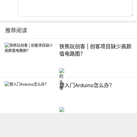
推荐阅读
铁熊玩创客 | 创客项目缺少高颜
值电路图？
想入门Arduino怎么办？
【掌控】mPython编程与教学
软件平台汇总