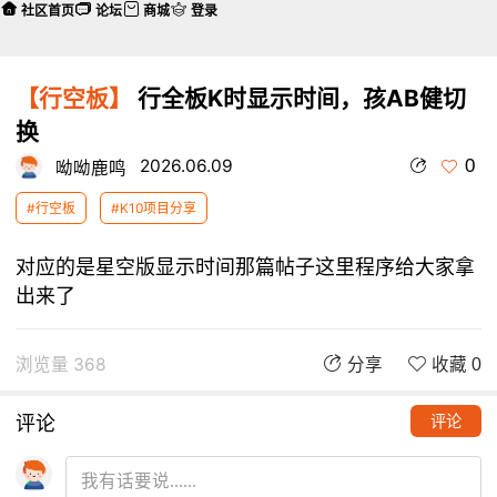
社区首页
论坛
商城
登录
【行空板】
行全板K时显示时间，孩AB健切
换
0
2026.06.09
呦呦鹿鸣
#行空板
#K10项目分享
对应的是星空版显示时间那篇帖子这里程序给大家拿
出来了
浏览量 368
分享
收藏 0
评论
评论