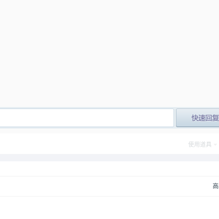
！
post_newre
使用道具
高