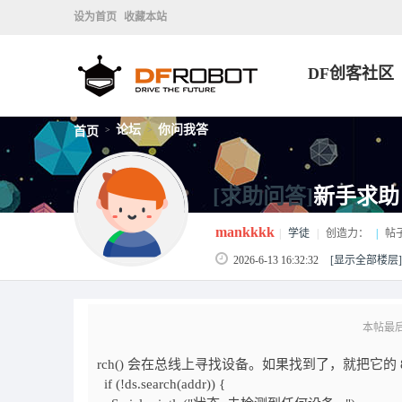
设为首页
收藏本站
DF创客社区
论坛
你问我答
首页
>
>
[求助问答]
新手求助！
mankkkk
|
学徒
|
创造力：
|
帖
2026-6-13 16:32:32
[显示全部楼层]
本帖最后由 
rch() 会在总线上寻找设备。如果找到了，就把它的 8
if (!ds.search(addr)) {