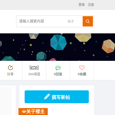
登录
注册
帖子
分享
344浏览
0回复
0收藏
撰写新帖
关于楼主