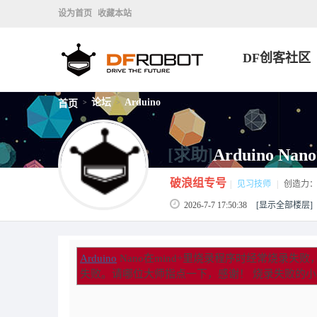
设为首页
收藏本站
DF创客社区
论坛
Arduino
首页
>
>
[求助]
Arduino 
破浪组专号
|
见习技师
|
创造力
2026-7-7 17:50:38
[显示全部楼层]
Arduino
Nano在mind+里烧录程序时经常烧录失败，
失败。请哪位大师指点一下，感谢！ 烧录失败的