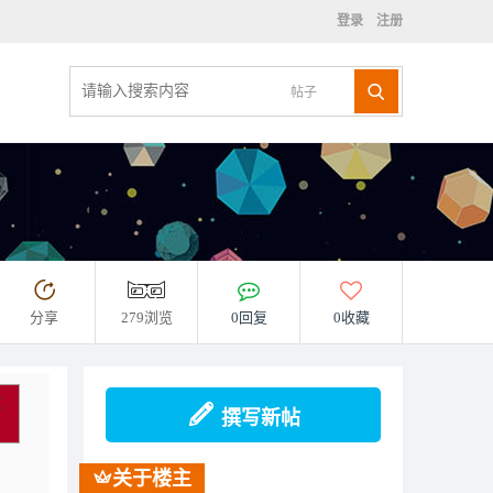
登录
注册
帖子
分享
279浏览
0回复
0收藏
次
撰写新帖
关于楼主