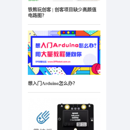
铁熊玩创客 | 创客项目缺少高颜值
电路图？
想入门Arduino怎么办？