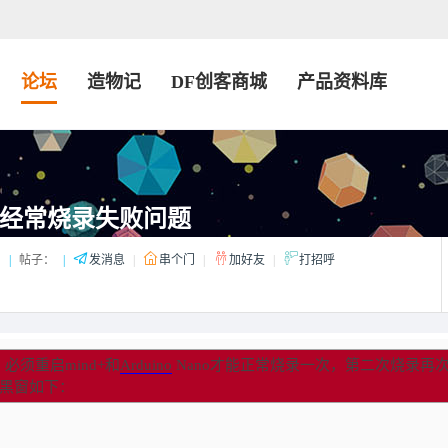
论坛
造物记
DF创客商城
产品资料库
Nano经常烧录失败问题
：
|
帖子：
|
发消息
|
串个门
|
加好友
|
打招呼
必须重启mind+和
Arduino
Nano才能正常烧录一次，第二次烧录再
小黑窗如下：