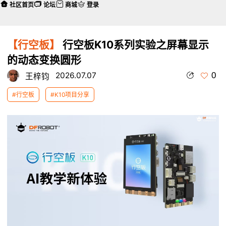
社区首页
论坛
商城
登录
【行空板】
行空板K10系列实验之屏幕显示
的动态变换圆形
0
2026.07.07
王梓钧
#行空板
#K10项目分享
本帖最后由 王梓钧 于 2026-7-10 07:19 编辑