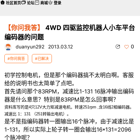
社区首页
论坛
商城
登录
【你问我答】
4WD 四驱监控机器人小车平台
编码器的问题
0
duanyun292
2013.03.12
#你问我答
#已解决
初学控制电机，但是那个编码器搞不太明白啊。客服
给的说明书也太简单了点吧。
首先请问那个83RPM，减速比1-131 16脉冲输出编码
器是什么意思？特别是83RPM是怎么回事啊？
资料库写的是4只12V大力矩减速电机，转速251rpm ,含16线2相编码器。
减速比 1：131 （251转输出电机）。
是不是指编码器转一圈输出16个脉冲，由于减速比是
1-131，所以实际上轮子转一圈会输出16*131=2096
个脉冲呢？