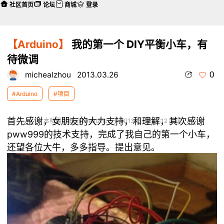
社区首页
论坛
商城
登录
【Arduino】
我的第一个 DIY平衡小车，有
待微调
0
michealzhou
2013.03.26
#Arduino
#项目
首先感谢，女朋友的大力支持，和理解，其次感谢
本帖最后由 michealzhou 于 2013-3-26 15:12 编辑
pww999的技术支持，完成了我自己的第一个小车，
还望各位大牛，多多指导。提出意见。