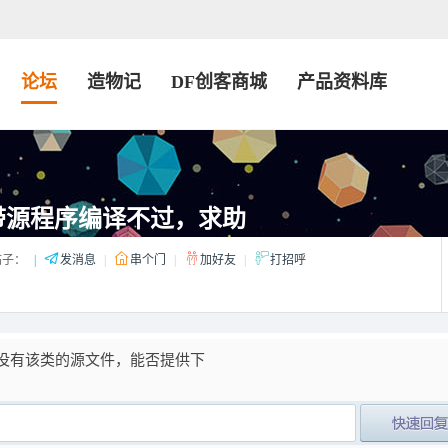
论坛
造物记
DF创客商城
产品资料库
fe自带源程序编译不过，求助
子：
|
发消息
|
串个门
|
加好友
|
打招呼
实没有该类的源文件，能否提供下