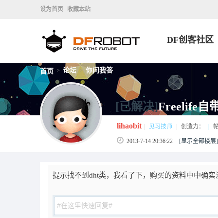
设为首页
收藏本站
DF创客社区
论坛
你问我答
首页
>
>
[已解决]
Freeli
lihaobit
|
见习技师
|
创造力：
|
帖
2013-7-14 20:36:22
[显示全部楼层]
提示找不到dht类，我看了下，购买的资料中中确