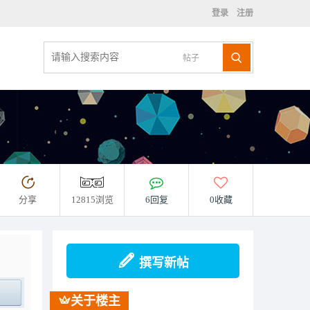
登录
注册
帖子
分享
12815浏览
6回复
0收藏
撰写新帖
关于楼主