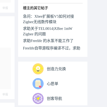
ply
楼主的其它帖子
举报
急问：Xbee扩展板V5如何对接
Zigbee无线数传模块
求助关于TEL0014)XBee 1mW
Zigbee 的问题
求助Freelife 的水泵不能工作了
Freelife自带源程序编译不过，求助
创造力兑换
心愿单
举报
创客导航