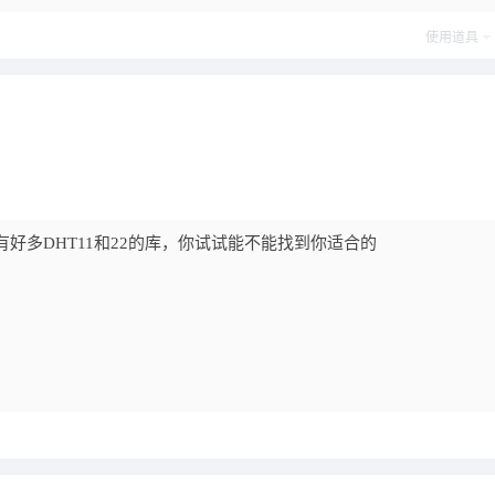
post_newre
使用道具
好多DHT11和22的库，你试试能不能找到你适合的