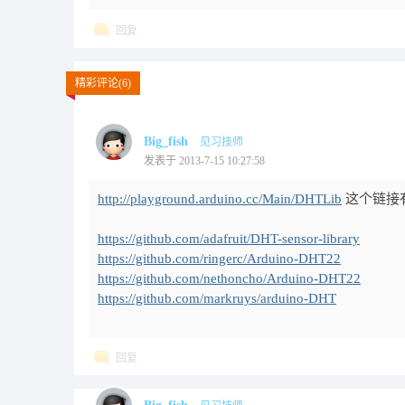
回复
精彩评论(6)
Big_fish
见习技师
发表于 2013-7-15 10:27:58
http://playground.arduino.cc/Main/DHTLib
这个链接有
https://github.com/adafruit/DHT-sensor-library
https://github.com/ringerc/Arduino-DHT22
https://github.com/nethoncho/Arduino-DHT22
https://github.com/markruys/arduino-DHT
回复