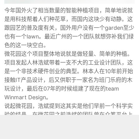
今年国外火了相当数量的智能种植项目，简单地说就
是用科技帮着人们种花草，而国内这块少有动静。这
跟园艺的普及度有关，国外用户没有一个garden至少
也有一个lawn。最近广州的一个团队就想弥补我们绿
色的这一块空白。
微花园这个项目整体地说就是做轻量、简单的种植。
项目发起人林浩斌带着一支不大的工业设计团队，这
是一个非技术硬件创业的典型。林本人在10年前开始
接触IT产品设计，后又供职于一家名为班门乐府的木
玩设计，最后在07年的时候组建了现在的team
Winmart Design。
说起微花园，浩斌提到这其实是他们早前一个科学实
验的结晶。在微花园之前浩斌的团队曾在众筹平台上
推过他们的上代产品——微电站，一个无需额外电源
的植物电能时钟。植物电能这个说法很是神奇，浩斌