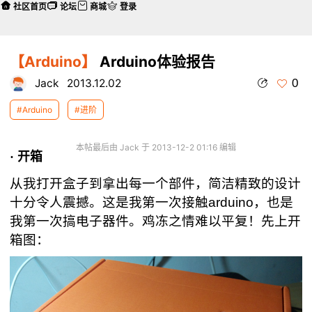
社区首页
论坛
商城
登录
【Arduino】
Arduino体验报告
0
Jack
2013.12.02
#Arduino
#进阶
本帖最后由 Jack 于 2013-12-2 01:16 编辑
· 开箱
从我打开盒子到拿出每一个部件，简洁精致的设计
十分令人震撼。这是我第一次接触
arduino
，也是
我第一次搞电子器件。鸡冻之情难以平复！先上开
箱图：