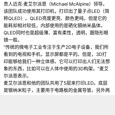
责人迈克·麦艾尔派恩（Michael McAlpine）领导。
该团队成功使用其打印机，打印出了量子点LED（简
称QLED）。QLED亮度更亮、颜色更纯，但是它的
能耗却相对较低，内部使用的是硒化镉纳米晶体。
QLED同时也是超级薄、富有柔性，透明，跟隐形眼
镜一般。
“传统的微电子工业专注于生产2D电子设备，我们所
看到的电视和手机，显示屏都是平的。但是，3D打
印能够给我们一种立体感。它可以打印出人们无法想
象的东西，比如可以在人体中使用的3D构架。”麦艾
尔派恩表示。
麦艾尔派恩和他的团队共用了5层来打印LED。底层
是银纳米粒子，主要用于电路板的金属导管。另外两
个聚合物层主要是用来提供、转移电流，它们是由硒
化镉纳米颗粒（量子点）组成。最靠外的两层是阴
极，是由共晶镓制成。