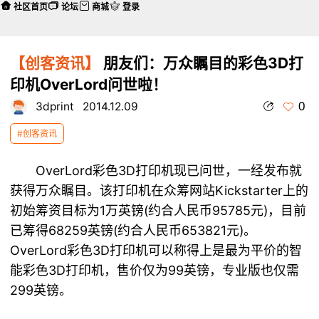
社区首页
论坛
商城
登录
【创客资讯】
朋友们：万众瞩目的彩色3D打
印机​OverLord问世啦！
0
3dprint
2014.12.09
#创客资讯
OverLord彩色
3D打印机
现已问世，一经发布就
获得万众瞩目。该打印机在众筹网站Kickstarter上的
初始筹资目标为1万英镑(约合人民币95785元)，目前
已筹得68259英镑(约合人民币653821元)。
OverLord彩色3D打印机可以称得上是最为平价的智
能彩色3D打印机，售价仅为99英镑，专业版也仅需
299英镑。