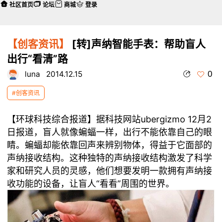
社区首页
论坛
商城
登录
【创客资讯】
[转]声纳智能手表：帮助盲人
出行“看清”路
0
luna
2014.12.15
#创客资讯
【环球科技综合报道】据科技网站ubergizmo 12月2
日报道，盲人就像蝙蝠一样，出行不能依靠自己的眼
睛。蝙蝠却能依靠回声来辨别物体，得益于它面部的
声纳接收结构。这种独特的声纳接收结构激发了科学
家和研究人员的灵感，他们想要发明一款拥有声纳接
收功能的设备，让盲人“看看”周围的世界。