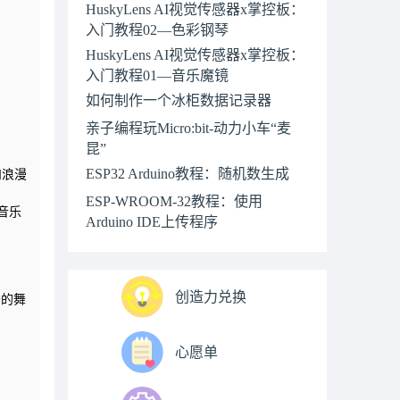
HuskyLens AI视觉传感器x掌控板：
入门教程02—色彩钢琴
HuskyLens AI视觉传感器x掌控板：
入门教程01—音乐魔镜
如何制作一个冰柜数据记录器
亲子编程玩Micro:bit-动力小车“麦
昆”
ESP32 Arduino教程：随机数生成
和浪漫
ESP-WROOM-32教程：使用
音乐
Arduino IDE上传程序
创造力兑换
妙的舞
心愿单