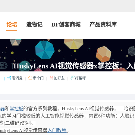
论坛
造物记
DF创客商城
产品资料库
程》]
HuskyLens AI视觉传感器x掌控板
：
|
发消息
|
串个门
|
加好友
|
打招呼
和
的官方系列教程，HuskyLens AI视觉传感器，
二哈识
感器
掌控板
练的学习门槛较低的
人工智能视觉传感器，内置6种功能：人脸识
(二维码)识别。
传感器
入门教程
。
uskyLens AI视觉