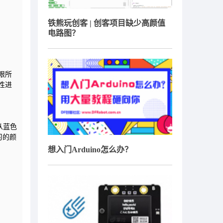
铁熊玩创客 | 创客项目缺少高颜值
电路图？
眼所
性进
表从蓝色
习的颜
想入门Arduino怎么办？