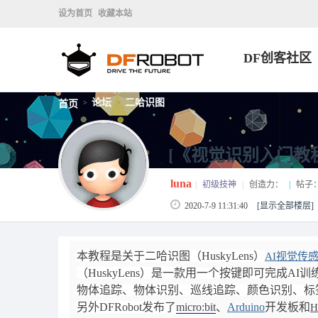
设为首页
收藏本站
DF创客社区
论坛
二哈识图
首页
>
>
[《视觉识别入门教
luna
|
初级技神
|
创造力：
|
帖子
2020-7-9 11:31:40
[显示全部楼层]
本教程是关于二哈识图（HuskyLens）
AI视觉传
（HuskyLens）是一款用
一个按键即可完成AI训
物体追踪、物体识别、巡线追踪、颜色识别、标签
另外DFRobot发布了
micro:bit
、
Arduino
开发板和
H