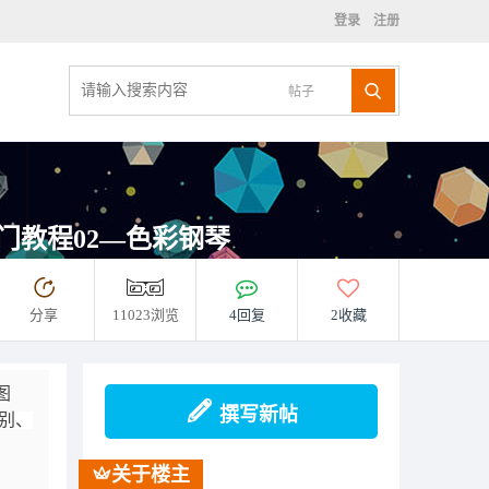
登录
注册
帖子
：入门教程02—色彩钢琴
分享
11023浏览
4回复
2收藏
图
撰写新帖
别、
关于楼主