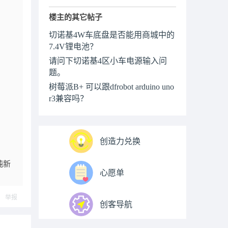
楼主的其它帖子
切诺基4W车底盘是否能用商城中的
7.4V锂电池？
请问下切诺基4区小车电源输入问
题。
树莓派B+ 可以跟dfrobot arduino uno
r3兼容吗？
创造力兑换
纯新
心愿单
举报
创客导航