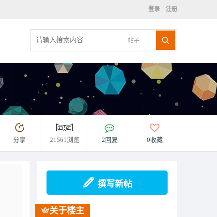
登录
注册
帖子
分享
21561浏览
2回复
0收藏
撰写新帖
关于楼主