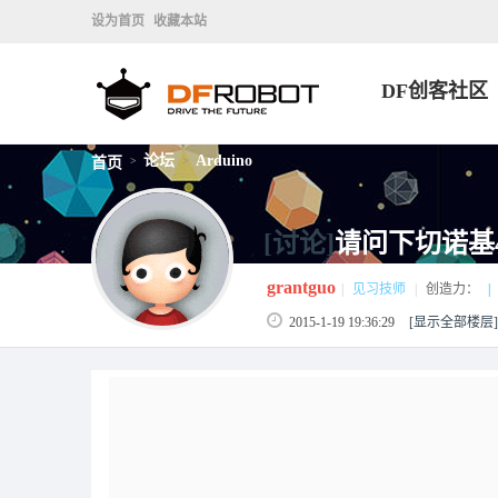
设为首页
收藏本站
DF创客社区
论坛
Arduino
首页
>
>
[讨论]
请问下切诺基
grantguo
|
见习技师
|
创造力：
|
2015-1-19 19:36:29
[显示全部楼层]