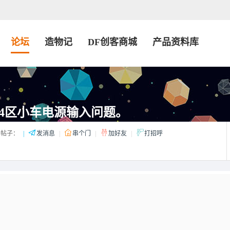
论坛
造物记
DF创客商城
产品资料库
4区小车电源输入问题。
帖子：
|
发消息
|
串个门
|
加好友
|
打招呼