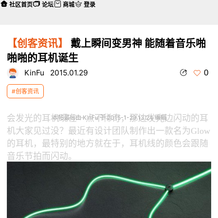
社区首页
论坛
商城
登录
【创客资讯】
戴上瞬间变男神 能随着音乐啪
啪啪的耳机诞生
0
KinFu
2015.01.29
#创客资讯
会发光的耳机现在一点不稀奇，那边发光边闪动的耳
本帖最后由 KinFu 于 2015-1-29 13:24 编辑
机大家见过没？最近有设计团队制作出一款名为Glow
的耳机，最特别的地方就在于，耳机线的颜色会跟随
音乐节拍而闪动。