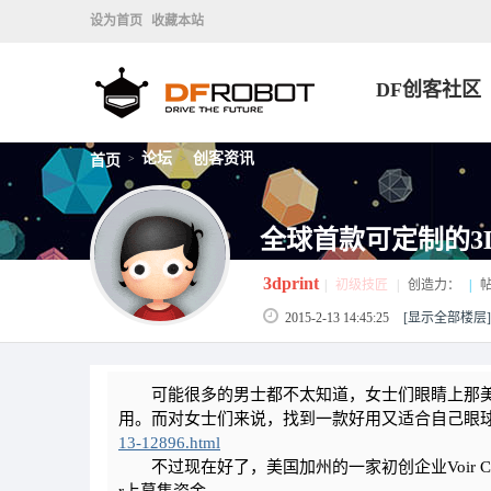
设为首页
收藏本站
DF创客社区
论坛
创客资讯
首页
>
>
全球首款可定制的3
3dprint
|
初级技匠
|
创造力：
|
帖
2015-2-13 14:45:25
[显示全部楼层]
可能很多的男士都不太知道，女士们眼睛上那美
用。而对女士们来说，找到一款好用又适合自己眼
13-12896.html
不过现在好了，美国加州的一家初创企业Voir Cre