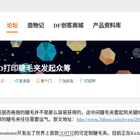
论坛
造物记
DF创客商城
产品资料库
D打印睫毛夹发起众筹
子：
|
发消息
|
串个门
|
加好友
|
打招呼
丽而卷翘的睫毛并不是那么容易获得的，这中间睫毛夹要起到关键
球的睫毛夹往往需要运气。原文地址：
http://www.3dhoo.com/hyxw/2
ationsr开发出了世界上首款
3D打印
的可定制睫毛夹。目前正在Kicksta