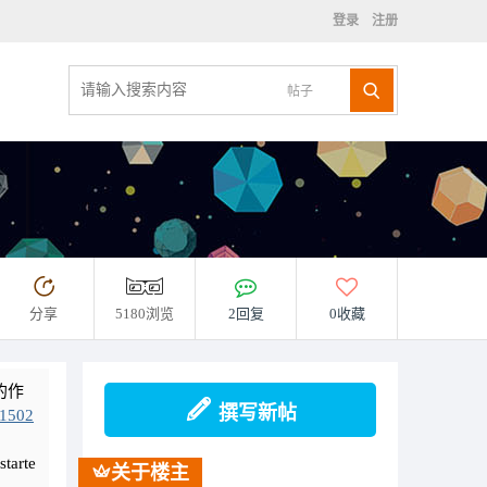
登录
注册
帖子
分享
5180浏览
2回复
0收藏
的作
撰写新帖
01502
rte
关于楼主