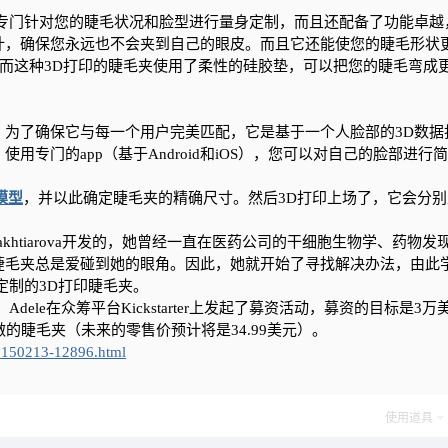
专门针对您的睫毛状况和脸型进行量身定制，而且还配备了功能卓越
计，确保您永远也不会夹到自己的眼皮。而且它还能使您的睫毛形状
而这种3D打印的睫毛夹使用了柔性的硅胶垫，可以把您的睫毛弯成
了确保它与每一个用户完美匹配，它是基于一个人脸部的3D数据
专门的app（基于Android和iOS），您可以对自己的脸部进行
模型
，并以此确定睫毛夹的精确尺寸。然后3D打印上场了，它会分别
khtiarova开发的，她曾经一直在医药公司的干细胞生物学、药物发
睫毛夹总是爱碰到她的眼角。因此，她就开始了寻找解决办法，由此
定制的3D打印睫毛夹。
e在众筹平台Kickstarter上发起了募资活动，募资的目标是3万
的睫毛夹（未来的零售价预计将是34.99美元）。
0150213-12896.html
使用道具