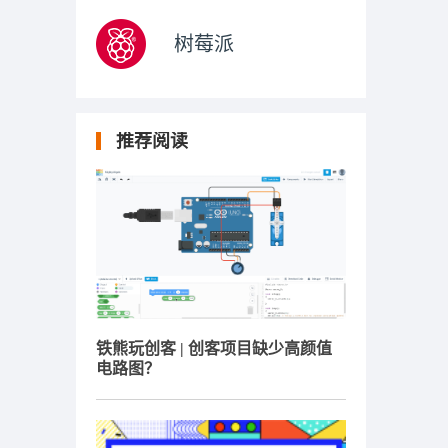
树莓派
推荐阅读
铁熊玩创客 | 创客项目缺少高颜值
电路图？