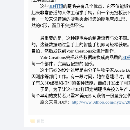
r上募集资金。
这些
3D打印
的睫毛夹有几个优点，它不仅能够
起来非常舒适的人体工程学手柄，和一个无挡板设
看，一般来说普通的睫毛夹会把您的睫毛弯成L形，
然的C形，而且不会损坏它。
最重要的是，这种睫毛夹的制造流程与众不同。为
的，这些数据通过您手上的智能手机即可轻松获取。使用
自拍，然后发送到Voir Creations处进行制作。
Voir Creations会把这些数据转换成高品质的
3D
每一个部件，完美匹配您的眼形。
这个巧妙的设计过程是由分子生物学家Adele Ba
因测序等部门工作。有一段时间，她在卷睫毛时，
了有关3D建模和打印的各种技能，最终开发出了可
于是，为了让这些3D打印定制睫毛夹投入生产，Adel
每个早期的支持者只需29美元即可获得一份量身定做
原文来自3D虎：
http://www.3dhoo.com/hyxw/2
回复