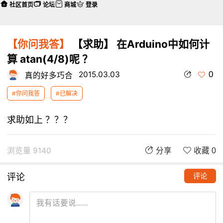
社区首页
论坛
商城
登录
【你问我答】
【求助】 在Arduino中如何计
算 atan(4/8)呢 ？
0
2015.03.03
真的好多巧合
#你问我答
#已解决
求助如上 ？？？
浏览量 9140
分享
收藏 0
评论
评论