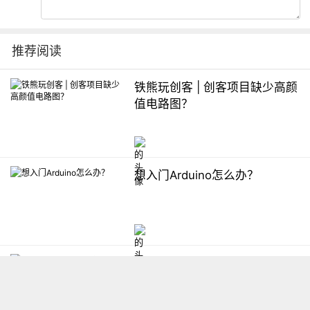
推荐阅读
铁熊玩创客 | 创客项目缺少高颜
值电路图？
想入门Arduino怎么办？
【掌控】mPython编程与教学
软件平台汇总