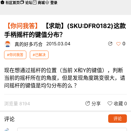
社区首页
论坛
商城
登录
【你问我答】
【求助】(SKU:DFR0182)这款
手柄摇杆的键值分布？
0
2015.03.04
真的好多巧合
#你问我答
#已解决
现在想通过摇杆的位置（当前 X和Y的键值），判断
当前的摇杆所在的角度，但是发现角度跳变很大，请
问摇杆的键值是均匀分布的么 ？
浏览量 8194
分享
收藏 0
评论
评论