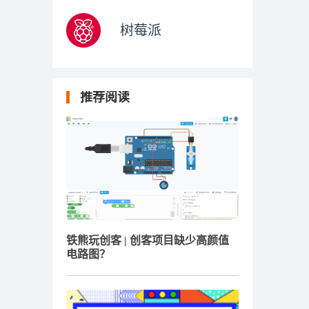
树莓派
推荐阅读
铁熊玩创客 | 创客项目缺少高颜值
电路图？