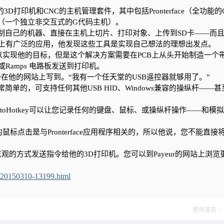
的3D打印机和CNC的主机管理套件，其中包括Pronterface（全功能的G
core（一个独立非交互式的G代码主机）。
互式控制自己的机器、直接在主机上切片、打印对象、上传到SD卡——而且Pri
NC上有广泛的应用，他发现这些工具是实现自己想法的理想出发点。
现他的目标，但是这个解决方案需要在PCB上从头开始制造一个
Ramps 电路板发送到打印机。
r在他的网站上写到。“我有一个任天堂的USB遥控器就够用了。”
简单的，可支持任何其他USB HID、Windows兼容的操纵杆——甚
。“AutoHotkey可以让您记录任何的键盘、鼠标、或操纵杆操作——和模
拟的鼠标点击是与Pronterface应用程序相关的，所以他说，您不能直接
观的方式发送指令给他的3D打印机。您可以到Payeur的网站上浏览
/20150310-13199.html
使用道具