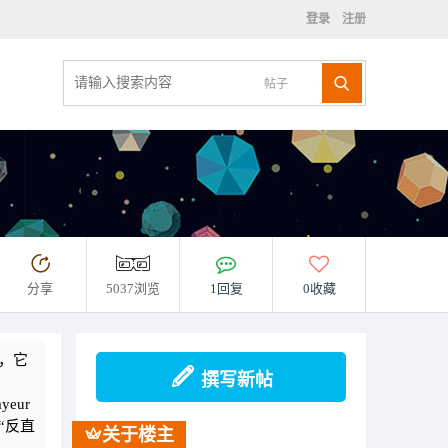
登录
注册
帖子
分享
5037浏览
1回复
0收藏
，它
撰写新帖
eur
“反直
关于楼主