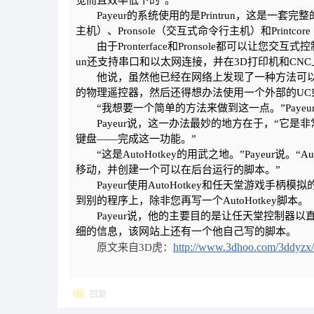
觉而且效率低下的”。
Payeur的系统使用的是Printrun，这是一套完整
主机）、Pronsole（交互式命令行主机）和Print
由于Pronterface和Pronsole都可以让您交
un还支持串口和以太网连接，并在3D打印机和C
他说，虽然他已经在网络上发现了一种方法可以实
的物理遥控器，然后还得想办法使用一个外部的UC或
“我想要一个简单的方法来做到这一点。”Payeu
Payeur说，这一办法最妙的地方在于，“它是非常
键盘——完成这一功能。”
“这是AutoHotkey的用武之地。”Payeur说
移动，并创建一个可以在后台运行的脚本。”
Payeur使用AutoHotkey和任天堂游戏手柄模
到别的程序上，除非您再写一个AutoHotkey脚本。
Payeur说，他的主要目的是让任天堂控制器以直
细的信息，该网站上还有一个他自己写的脚本。
http://www.3dhoo.com/3ddyzx
原文来自3D虎：
回复