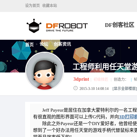
设为首页
收藏本站
DF创客社区
论坛
创客资讯
首页
>
>
工程师利用任天堂游
3dprint
|
初级技匠
|
创造力：
|
帖
2015-3-10 14:08:14
[显示全部楼层]
Jeff Payeur是居住在加拿大蒙特利尔的一名工程师，他是
有很直观的图形界面可以上传G代码，并向
3D打印
除此之外Payeur还是一个DIY爱好者，他曾经
想到了一个好办法用任天堂的游戏手柄代替鼠标来更好