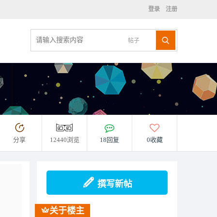
登录
注册
帖子
分享
12440浏览
18回复
0收藏
撰写新帖
关于楼主