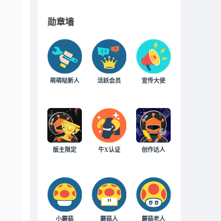
勋章墙
萌萌哒新人
活跃会员
宣传大使
版主限定
牛X认证
创作达人
小蘑菇
蘑菇人
蘑菇老人