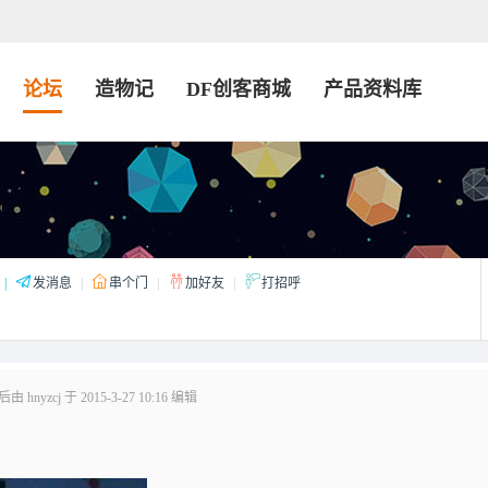
论坛
造物记
DF创客商城
产品资料库
|
发消息
|
串个门
|
加好友
|
打招呼
 hnyzcj 于 2015-3-27 10:16 编辑