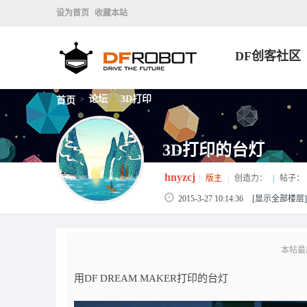
设为首页
收藏本站
DF创客社区
论坛
3D打印
首页
>
>
3D打印的台灯
hnyzcj
|
版主
|
创造力：
|
帖子：
2015-3-27 10:14:36
[显示全部楼层]
本帖最后由
用DF DREAM MAKER打印的台灯