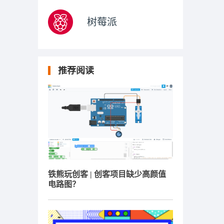
树莓派
推荐阅读
铁熊玩创客 | 创客项目缺少高颜值
电路图？