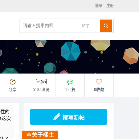
登录
注册
帖子
分享
5185浏览
1回复
0收藏
电性的
撰写新帖
来这次
关于楼主