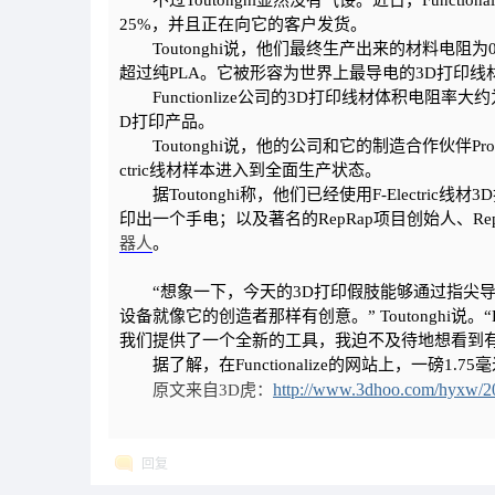
不过Toutonghi显然没有气馁。近日，Functionali
25%，并且正在向它的客户发货。
Toutonghi说，他们最终生产出来的材料电阻为
超过纯PLA。它被形容为世界上最导电的3D打印线
Functionlize公司的3D打印线材体积电阻率大
D打印产品。
Toutonghi说，他的公司和它的制造合作伙伴Prot
ctric线材样本进入到全面生产状态。
据Toutonghi称，他们已经使用F-Electric
印出一个手电；以及著名的RepRap项目创始人、RepRa
器人
。
“想象一下，今天的3D打印假肢能够通过指尖导
设备就像它的创造者那样有创意。” Toutonghi说
我们提供了一个全新的工具，我迫不及待地想看到
据了解，在Functionalize的网站上，一磅1.75毫米
http://www.3dhoo.com/hyxw/2
原文来自3D虎：
回复