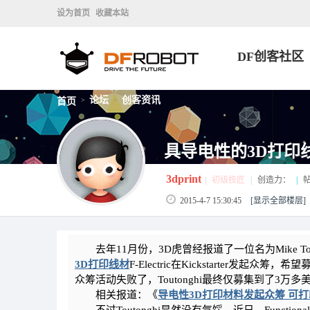
设为首页
收藏本站
DF创客社区
论坛
创客资讯
首页
>
>
具导电性的3D打印线材
3dprint
|
初级技匠
|
创造力：
|
帖
2015-4-7 15:30:45
[显示全部楼层]
去年11月份，3D虎曾经报道了一位名为Mike Tout
3D打印线材
F-Electric在Kickstarter
众筹活动失败了，Toutonghi最终仅募集到了3万多
相关报道：《
导电性3D打印材料发起众筹 可