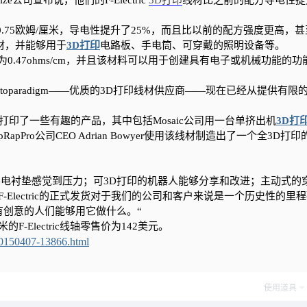
ze公司宣布说，他们的F-Electric
3D打印
线材比之前的配方导电性提
0.75欧姆/厘米，导电性提升了25%，而且比以前的配方强度更高，
材，并能够用于
3D打印
电路板、手电筒、可穿戴的照明设备等。
约为0.47ohms/cm，并且该材料可以用于创建具有电子或机械功能的功
oparadigm——优质的3D打印线材供应商——现在已经从提供有限的F-
线材3D打印了一些有趣的产品，其中包括Mosaic公司用一台单挤出机
3D打
pPro公司CEO Adrian Bowyer使用该线材制造出了一个全3D打印
电衬垫感觉到压力；可3D打印的机器人能够分享和改进；主动式的
。“F-Electric的正式发货对于我们的公司和客户来说是一个历史性的里
有创意的人们能够用它做什么。“
的F-Electric线轴零售价为142美元。
0150407-13866.html
使用道具