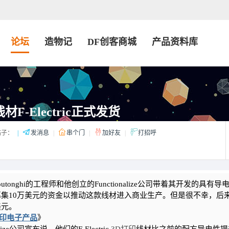
论坛
造物记
DF创客商城
产品资料库
F-Electric正式发货
子：
|
发消息
|
串个门
|
加好友
|
打招呼
onghi的工程师和他创立的Functionalize公司带着其开发的具有导
发起众筹，希望募集10万美元的资金以推动这款线材进入商业生产。但是很不幸，后
美元。
打印电子产品
》