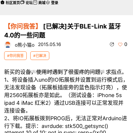
社区首页
论坛
商城
登录
【你问我答】
[已解决]关于BLE-Link 蓝牙
4.0的一些问题
0
2015.05.16
o熊小猫o
#你问我答
#已解决
新买的设备，使用时遇到了很蛋疼的问题，求指点。
本帖最后由 o熊小猫o 于 2015-5-18 00:02 编辑
1、将设备插入uno的IO拓展板并设置到运行模式后，
无法发现设备（拓展板插座旁的蓝色指示灯亮），使
用2560拓展板亦是如此。（测试设备：iPhone 5s
ipad 4 iMac 红米2）通过USB连接可以正常发现并
连接设备。
2、将IO拓展板拨到PROG后，无法正常对Arduino进
行下载。提示：avrdude: stk500_getsync()
attempt 10 of 10: not in sync: resp=0x00