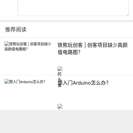
推荐阅读
铁熊玩创客 | 创客项目缺少高颜
值电路图？
想入门Arduino怎么办？
【掌控】mPython编程与教学
软件平台汇总